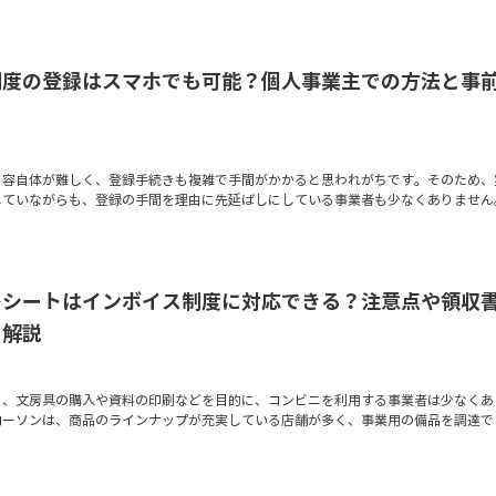
制度の登録はスマホでも可能？個人事業主での方法と事
内容自体が難しく、登録手続きも複雑で手間がかかると思われがちです。そのため、
じていながらも、登録の手間を理由に先延ばしにしている事業者も少なくありません
レシートはインボイス制度に対応できる？注意点や領収
も解説
に、文房具の購入や資料の印刷などを目的に、コンビニを利用する事業者は少なくあ
ローソンは、商品のラインナップが充実している店舗が多く、事業用の備品を調達で