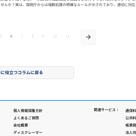
ませんか？実は、国税庁からは端数処理の明確なルールが示されており、適切に対応
5
6
7
8
9
10
11
務に役立つコラムに戻る
関連サービス：
個人情報保護方針
通信料
よくあるご質問
公共料
会社概要
帳票発
ディスクレーマー
法人向