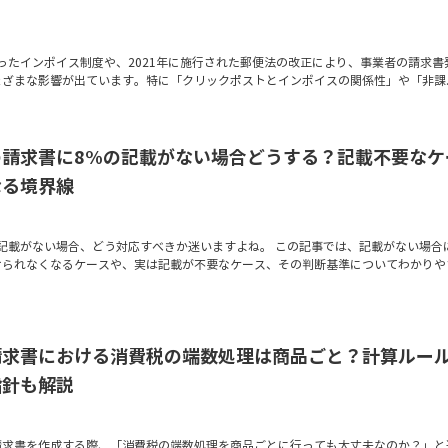
始まったインボイス制度や、2021年に施行された郵便法の改正により、事業者の請求書
ざまな影響が出ています。特に「クリックポストとインボイスの関係性」や「非課..
の請求書に8%の記載がない場合どうする？記載不要なケ
なる境界線
記載がない場合、どう対応すべきか迷いますよね。 この記事では、記載がない場合
けられなくなるケースや、実は記載が不要なケース、その判断基準についてわかりや
請求書における消費税の端数処理は商品ごと？計算ルー
指針も解説
請求書を作成する際、「消費税の端数処理を商品ごとに行っても大丈夫なのか？」と