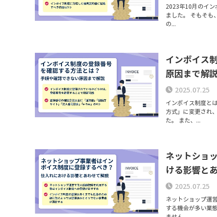
2023年10月の
ました。 そもそ
の...
インボイス
原因まで解
2025.07.25
インボイス制度と
方式」に変更され
た。 また、...
ネットショ
ける影響と
2025.07.25
ネットショップ運
する機会が多い業
ません。 ...