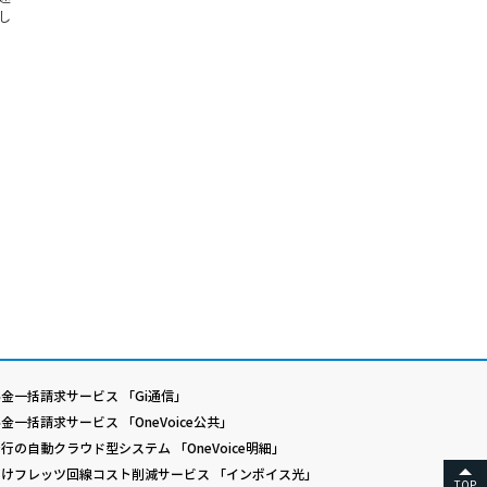
し
金一括請求サービス 「Gi通信」
金一括請求サービス 「OneVoice公共」
行の自動クラウド型システム 「OneVoice明細」
けフレッツ回線コスト削減サービス 「インボイス光」
TOP