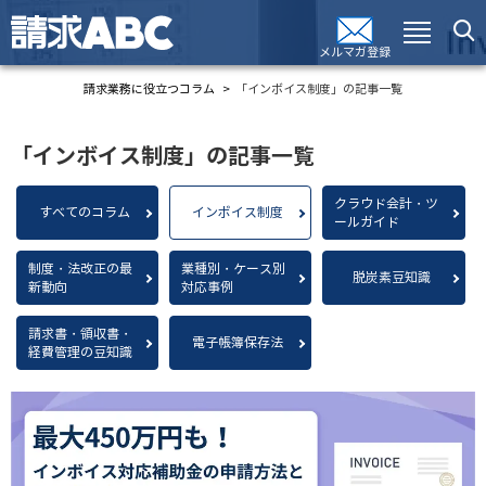
メルマガ登録
請求業務に役立つコラム
「インボイス制度」の記事一覧
「インボイス制度」の記事一覧
クラウド会計・ツ
すべてのコラム
インボイス制度
ールガイド
制度・法改正の最
業種別・ケース別
脱炭素豆知識
新動向
対応事例
請求書・領収書・
電子帳簿保存法
経費管理の豆知識