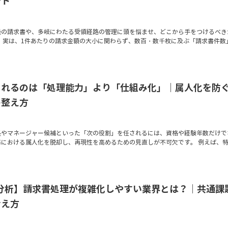
ント
量の請求書や、多岐にわたる受領経路の管理に頭を悩ませ、どこから手をつけるべき
 実は、1件あたりの請求金額の大小に関わらず、数百・数千枚に及ぶ「請求書件数
されるのは「処理能力」より「仕組み化」｜属人化を防
の整え方
長やマネージャー候補といった「次の役割」を任されるには、資格や経験年数だけで
務における属人化を脱却し、再現性を高めるための見直しが不可欠です。 例えば、
0社分析】請求書処理が複雑化しやすい業界とは？｜共通課
考え方