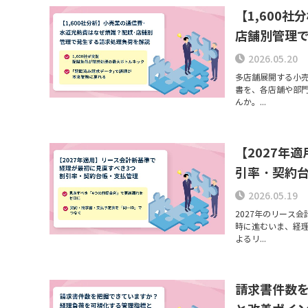
【1,600
店舗別管理
2026.05.20
多店舗展開する小
書を、各店舗や部門
んか。...
【2027年
引率・契約
2026.05.19
2027年のリース
時に進むいま、経
よるリ...
請求書件数