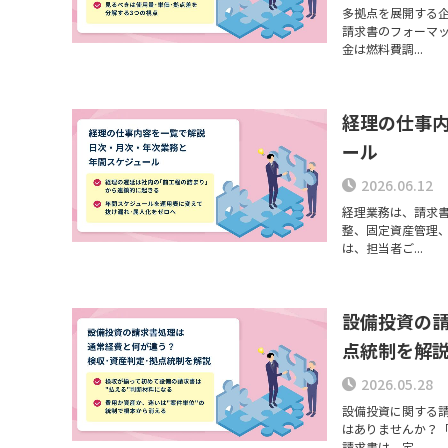
多拠点を展開する
請求書のフォーマ
金は燃料費調...
経理の仕事
ール
2026.06.12
経理業務は、請求
整、固定資産管理
は、担当者ご...
設備投資の
点統制を解
2026.05.28
設備投資に関する
はありませんか？
請求書は、定...