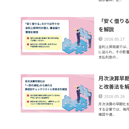
「安く借り
を解説
2026.05.27
金利上昇局面では
に迫られ、その影
支払利息の...
月次決算早
と改善法を
2026.05.26
月次決算の早期化
する企業では、毎
確認や連...