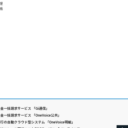
理
帳
金一括請求サービス 「Gi通信」
金一括請求サービス 「OneVoice公共」
行の自動クラウド型システム 「OneVoice明細」