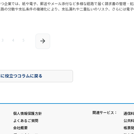
持つ企業では、紙や電子、郵送やメール添付など多様な経路で届く請求書の管理・処
経路の分散や支払条件の複雑化により、支払漏れや二重払いのリスク、さらには電子
3
4
5
務に役立つコラムに戻る
関連サービス：
個人情報保護方針
通信料
よくあるご質問
公共料
会社概要
帳票発