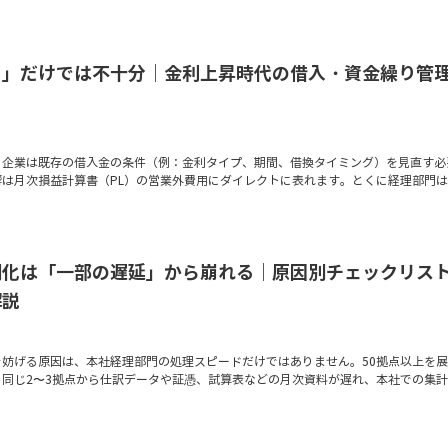
る」だけでは不十分｜金利上昇時代の借入・資金繰り管
、企業は既存の借入金の条件（例：金利タイプ、期間、借換タイミング）を見直す必
響は月次損益計算書（PL）の営業外費用にダイレクトに表れます。とくに経理部門
期化は「一部の遅延」から崩れる｜原因別チェックリス
解説
を妨げる原因は、本社経理部門の処理スピードだけではありません。50拠点以上を
月同じ2〜3拠点から仕訳データや証憑、試算表などの月次資料が遅れ、本社での集