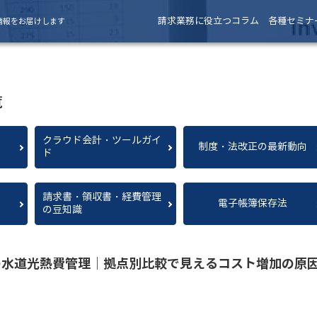
請求業務に役立つコラム
各種セミナ
情報をお届けします
覧
クラウド会計・ツールガイ
制度・法改正の最新動向
ド
請求書・領収書・経費管理
電子帳簿保存法
の豆知識
の水道光熱費管理｜拠点別比較で見えるコスト増加の原