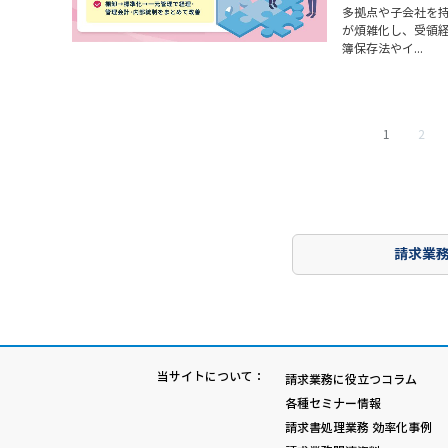
多拠点や子会社を
が煩雑化し、受領
簿保存法やイ...
1
2
請求業
当サイトについて：
請求業務に役立つコラム
各種セミナー情報
請求書処理業務 効率化事例