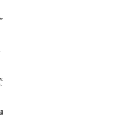
か
」
ぐ
な
特に
題