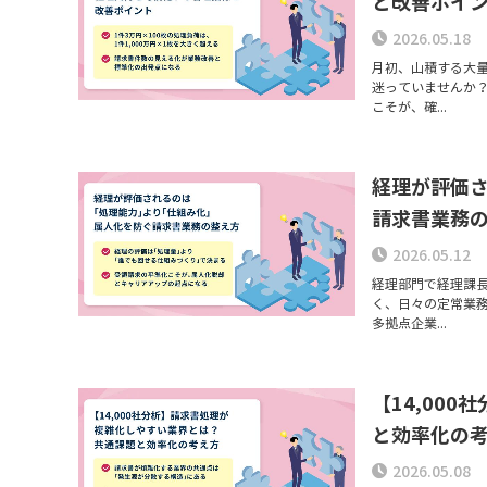
と改善ポイ
2026.05.18
月初、山積する大
迷っていませんか？
こそが、確...
経理が評価
請求書業務
2026.05.12
経理部門で経理課
く、日々の定常業
多拠点企業...
【14,00
と効率化の
2026.05.08