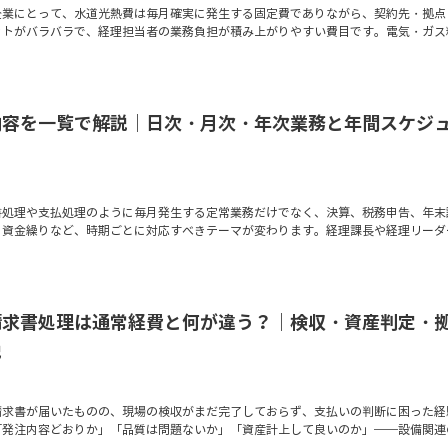
企業にとって、水道光熱費は毎月確実に発生する固定費でありながら、契約先・拠点
ットがバラバラで、経理担当者の業務負担が積み上がりやすい費目です。電気・ガス
内容を一覧で解説｜日次・月次・年次業務と年間スケジ
書処理や支払処理のように毎月発生する定常業務だけでなく、決算、税務申告、年末
、資金繰りなど、時期ごとに対応すべきテーマが変わります。経理課長や経理リーダ
請求書処理は通常経費と何が違う？｜検収・資産判定・
説
請求書が届いたものの、現場の検収がまだ完了しておらず、支払いの判断に困った経
「発注内容どおりか」「品質は問題ないか」「資産計上して良いのか」──設備関連