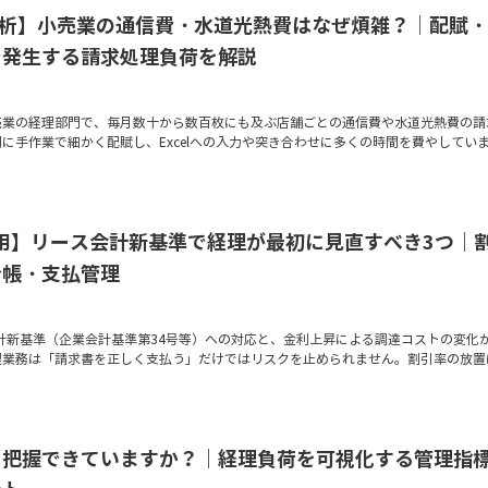
社分析】小売業の通信費・水道光熱費はなぜ煩雑？｜配賦・
で発生する請求処理負荷を解説
売業の経理部門で、毎月数十から数百枚にも及ぶ店舗ごとの通信費や水道光熱費の請
に手作業で細かく配賦し、Excelへの入力や突き合わせに多くの時間を費やしてい
適用】リース会計新基準で経理が最初に見直すべき3つ｜
台帳・支払管理
会計新基準（企業会計基準第34号等）への対応と、金利上昇による調達コストの変化
理業務は「請求書を正しく支払う」だけではリスクを止められません。割引率の放置
を把握できていますか？｜経理負荷を可視化する管理指