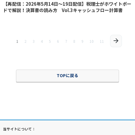
【再配信：2026年5月14日～19日配信】税理士がホワイトボー
ドで解説！決算書の読み方 Vol.3キャッシュフロー計算書
1
2
3
4
5
6
7
8
9
10
11
TOPに戻る
当サイトについて：