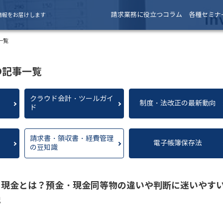
請求業務に役立つコラム
各種セミナ
情報をお届けします
一覧
の記事一覧
クラウド会計・ツールガイ
制度・法改正の最新動向
ド
請求書・領収書・経費管理
電子帳簿保存法
の豆知識
る現金とは？預金・現金同等物の違いや判断に迷いやす
説