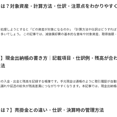
とは？対象資産・計算方法・仕訳・注意点をわかりやす
に処理しようとすると「どの資産が対象になるのか」「計算方法や仕訳はどうすれば
も多いでしょう。 この記事では、減価償却費の基本的な意味や対象資産、取得価額
り】現金出納帳の書き方｜記載項目・仕訳例・残高が合
処法
金の入金・出金と残高を記録する帳簿です。手元現金は通帳のように取引履歴が自動
帳漏れや証憑の紛失が残高差異につながりやすくなります。本記事では、現金出納帳
とは？】売掛金との違い・仕訳・決算時の管理方法