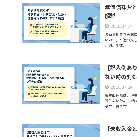
減価償却費
解説
2026.07.27
減価償却費を実際
いのか」と迷う人
定耐用年数...
【記入例あ
ない時の対
2026.07.24
現金出納帳は、現
残らないため、記
基本、書き方...
【未収入金