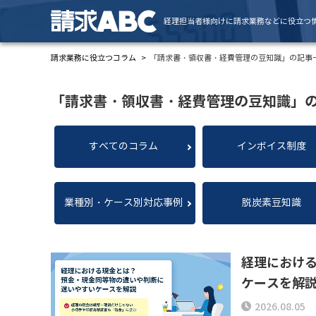
経理担当者様向けに請求業務などに役立つ
請求業務に役立つコラム
「請求書・領収書・経費管理の豆知識」の記事
「請求書・領収書・経費管理の豆知識」
すべてのコラム
インボイス制度
業種別・ケース別対応事例
脱炭素豆知識
経理におけ
ケースを解
2026.08.05