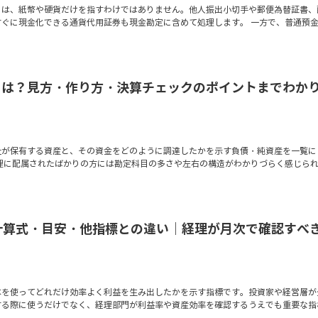
」は、紙幣や硬貨だけを指すわけではありません。他人振出小切手や郵便為替証書、
すぐに現金化できる通貨代用証券も現金勘定に含めて処理します。 一方で、普通預
とは？見方・作り方・決算チェックのポイントまでわか
社が保有する資産と、その資金をどのように調達したかを示す負債・純資産を一覧に
経理に配属されたばかりの方には勘定科目の多さや左右の構造がわかりづらく感じら
計算式・目安・他指標との違い｜経理が月次で確認すべ
本を使ってどれだけ効率よく利益を生み出したかを示す指標です。投資家や経営層が
する際に使うだけでなく、経理部門が利益率や資産効率を確認するうえでも重要な指