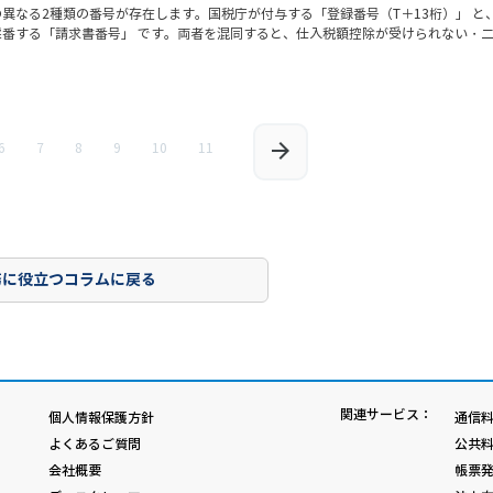
異なる2種類の番号が存在します。国税庁が付与する「登録番号（T＋13桁）」 と
採番する「請求書番号」 です。両者を混同すると、仕入税額控除が受けられない・
6
7
8
9
10
11
務に役立つコラムに戻る
関連サービス：
個人情報保護方針
通信料
よくあるご質問
公共料
会社概要
帳票発