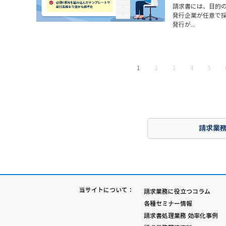
請求書には、目的の
発行企業が任意で
発行が...
1
2
3
4
5
請求業
当サイトについて：
請求業務に役立つコラム
各種セミナー情報
請求書処理業務 効率化事例