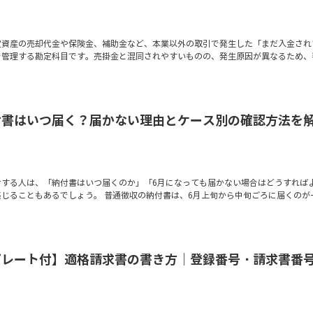
定資産の売却代金や保険金、補助金など、本業以外の取引で発生した「まだ入金され
を管理する勘定科目です。売掛金と混同されやすいものの、発生原因が異なるため、
付書はいつ届く？届かない理由とケース別の確認方法を
付する人は、「納付書はいつ届くのか」「6月になっても届かない場合はどうすれば
じることもあるでしょう。 普通徴収の納付書は、6月上旬から中旬ごろに届くのが
プレート付】適格請求書の書き方｜登録番号・請求書番