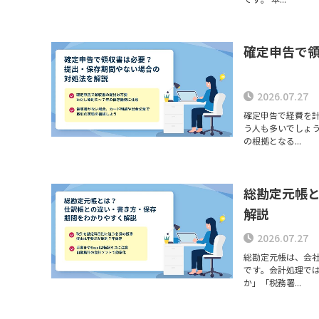
確定申告で
2026.07.27
確定申告で経費を
う人も多いでしょ
の根拠となる...
総勘定元帳
解説
2026.07.27
総勘定元帳は、会
です。会計処理で
か」「税務署...