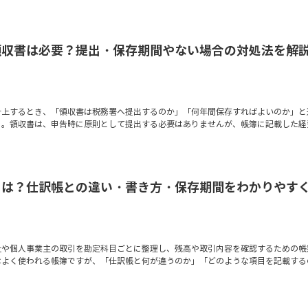
領収書は必要？提出・保存期間やない場合の対処法を解
計上するとき、「領収書は税務署へ提出するのか」「何年間保存すればよいのか」と
う。領収書は、申告時に原則として提出する必要はありませんが、帳簿に記載した経
とは？仕訳帳との違い・書き方・保存期間をわかりやす
社や個人事業主の取引を勘定科目ごとに整理し、残高や取引内容を確認するための帳
はよく使われる帳簿ですが、「仕訳帳と何が違うのか」「どのような項目を記載する