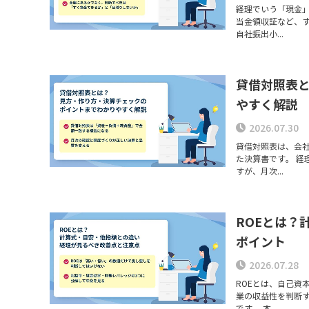
経理でいう「現金
当金領収証など、
自社振出小...
貸借対照表
やすく解説
2026.07.30
貸借対照表は、会
た決算書です。 
すが、月次...
ROEとは？
ポイント
2026.07.28
ROEとは、自己資
業の収益性を判断
です。 本...