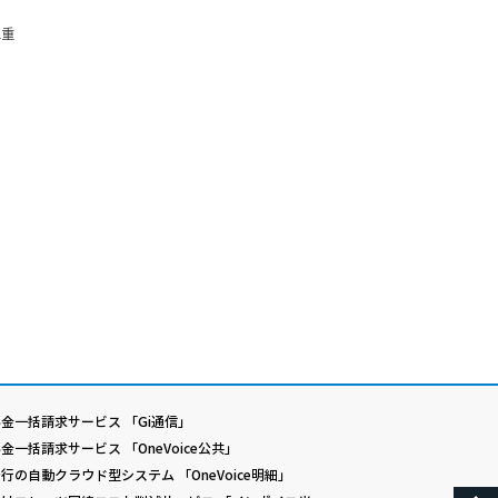
、
二重
金一括請求サービス 「Gi通信」
金一括請求サービス 「OneVoice公共」
行の自動クラウド型システム 「OneVoice明細」