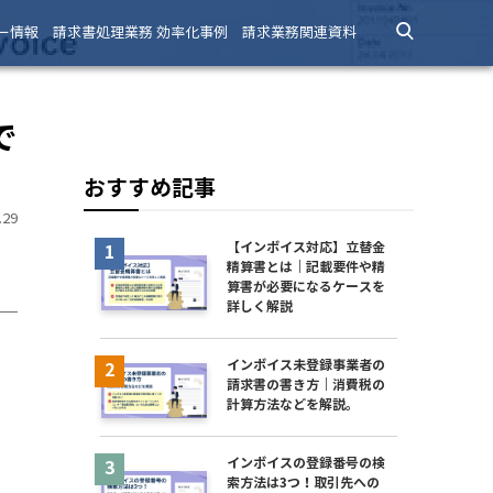
ー情報
請求書処理業務 効率化事例
請求業務関連資料
で
おすすめ記事
29
【インボイス対応】立替金
精算書とは｜記載要件や精
算書が必要になるケースを
詳しく解説
インボイス未登録事業者の
請求書の書き方｜消費税の
計算方法などを解説。
インボイスの登録番号の検
索方法は3つ！取引先への