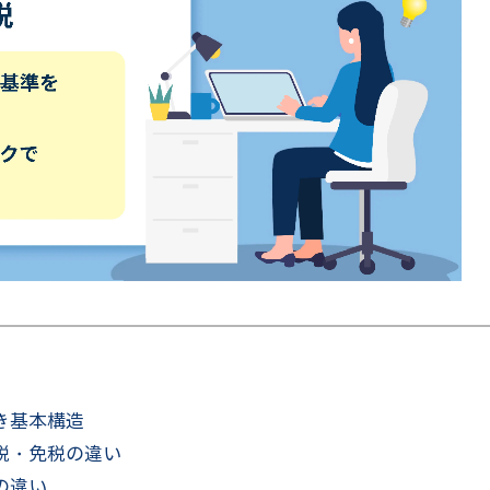
き基本構造
税・免税の違い
の違い