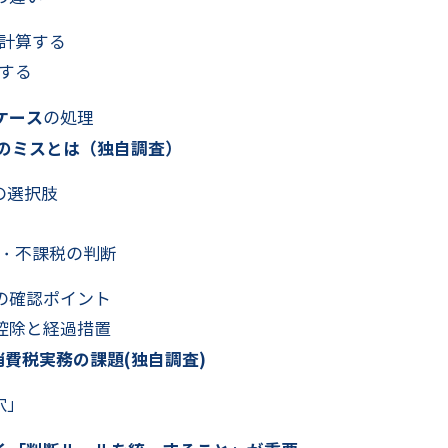
計算する
する
ケース
の処理
理のミスとは（独自調査）
の選択肢
・不課税の判断
の確認ポイント
控除と経過措置
消費税実務の課題(独自調査)
穴」