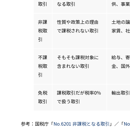
取引
なる取引
供、事業
非課
性質や政策上の理由
土地の譲
税取
で課税されない取引
家賃、社
引
不課
そもそも課税対象に
給与、寄
税取
含まれない取引
金、国外
引
免税
課税取引だが税率0％
輸出取引
取引
で扱う取引
参考：国税庁「
No.6201 非課税となる取引
」／「
N