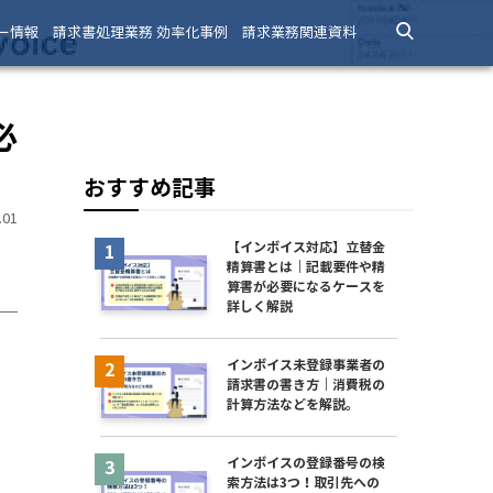
ー情報
請求書処理業務 効率化事例
請求業務関連資料
必
おすすめ記事
01
【インボイス対応】立替金
精算書とは｜記載要件や精
算書が必要になるケースを
詳しく解説
インボイス未登録事業者の
請求書の書き方｜消費税の
計算方法などを解説。
インボイスの登録番号の検
索方法は3つ！取引先への