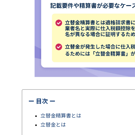
ー 目次 ー
立替金精算書とは
立替金とは