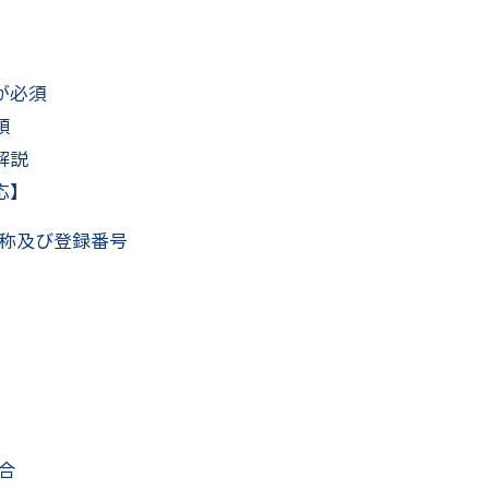
が必須
類
解説
応】
称及び登録番号
合