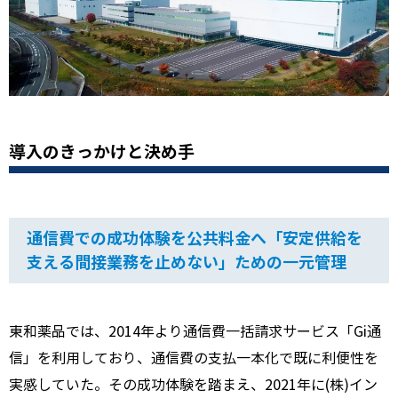
導入のきっかけと決め手
通信費での成功体験を公共料金へ
「安定供給を
支える
間接業務を止めない」ための一元管理
東和薬品では、
2014
年より通信費一括請求サービス「
Gi
通
信」を利用しており、通信費の支払一本化で既に利便性を
実感していた。その成功体験を踏まえ、
2021
年に
(
株
)
イン