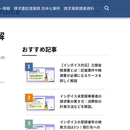
ー情報
請求書処理業務 効率化事例
請求業務関連資料
解
おすすめ記事
09
【インボイス対応】立替金
精算書とは｜記載要件や精
算書が必要になるケースを
詳しく解説
インボイス未登録事業者の
請求書の書き方｜消費税の
計算方法などを解説。
インボイスの登録番号の検
索方法は3つ！取引先への