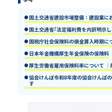
国土交通省
建設市場整備：建設業に
国土交通省
｢法定福利費を内訳明示し
国税庁
社会保険料の損金算入時期に
日本年金機構
厚生年金保険の保険料
厚生労働省
雇用保険料率について ｜
協会けんぽ
令和8年度の協会けんぽの
す