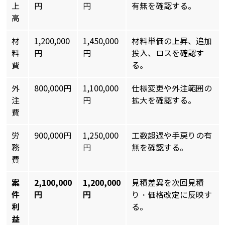
上
円
円
有無を確認する。
高
材
1,200,000
1,450,000
材料単価の上昇、追加
料
円
円
投入、ロスを確認す
費
る。
外
800,000円
1,100,000
仕様変更や外注範囲の
注
円
拡大を確認する。
費
労
900,000円
1,250,000
工数超過や手戻りの有
務
円
無を確認する。
費
案
2,100,000
1,200,000
見積差異を次回見積
件
円
円
り・価格改定に反映す
利
る。
益