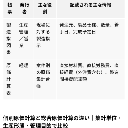
帳
発行
主な役
記載される主な情報
票
者
割
製
生産
現場に
発注元、製品仕様、数量、着
造
管理
対する
手日、完成予定日
指
／営
製造指
図
業
示
書
原
経理
案件別
直接材料費、直接労務費、直
価
の原価
接経費（外注費含む）、製造
計
集計台
間接費配賦額
算
帳
表
個別原価計算と総合原価計算の違い｜集計単位・
生産形態・管理目的で比較