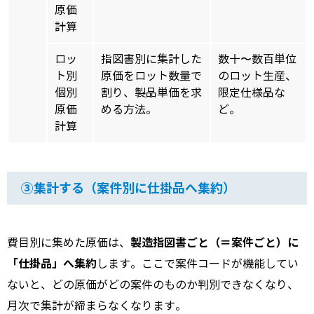
原価
計算
ロッ
指図書別に集計した
数十〜数百単位
ト別
原価をロット数量で
のロット生産、
個別
割り、製品単価を求
限定仕様品な
原価
める方法。
ど。
計算
③集計する（案件別に仕掛品へ集約）
製造指図書ごと（＝案件ごと）に
費目別に集めた原価は、
「仕掛品」へ集約
します。ここで案件コードが機能してい
ないと、どの原価がどの案件のものか判別できなくなり、
月次で集計が締まらなくなります。