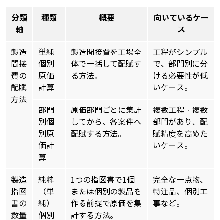
分類
種類
概要
向いているケー
軸
ス
製造
単純
製造間接費を工場全
工程がシンプル
間接
個別
体で一括して配賦す
で、部門別に分
費の
原価
る方法。
ける必要性が低
配賦
計算
いケース。
方法
部門
原価部門ごとに集計
複数工程・複数
別個
してから、各案件へ
部門があり、配
別原
配賦する方法。
賦精度を高めた
価計
いケース。
算
製造
純粋
1つの指図書で1個
完全な一点物、
指図
（単
または個別の製品を
特注品、個別工
書の
純）
作る前提で原価を集
事など。
数量
個別
計する方法。