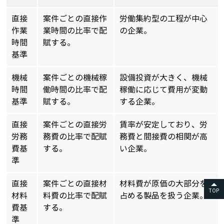
直接
案件ごとの直接作
労働集約型の工程が中心
作業
業時間の比率で配
の企業。
時間
賦する。
基準
機械
案件ごとの機械稼
設備投資が大きく、機械
時間
働時間の比率で配
稼働に応じて費用が変動
基準
賦する。
する企業。
直接
案件ごとの直接労
賃率が安定しており、労
労務
務費の比率で配賦
務費と間接費の相関が高
費基
する。
い企業。
準
直接
案件ごとの直接材
材料費が原価の大部分を
TOP
材料
料費の比率で配賦
占める製品を扱う企業。
費基
する。
準