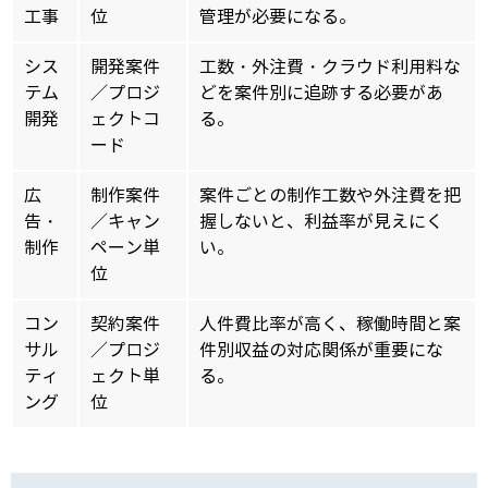
工事
位
管理が必要になる。
シス
開発案件
工数・外注費・クラウド利用料な
テム
／プロジ
どを案件別に追跡する必要があ
開発
ェクトコ
る。
ード
広
制作案件
案件ごとの制作工数や外注費を把
告・
／キャン
握しないと、利益率が見えにく
制作
ペーン単
い。
位
コン
契約案件
人件費比率が高く、稼働時間と案
サル
／プロジ
件別収益の対応関係が重要にな
ティ
ェクト単
る。
ング
位