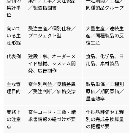
原価の
案件／工事／受注製品
一定期間／工程／
集計単
／製造指図書
同種製品グループ
位
向いて
受注生産／個別仕様／
大量生産／連続生
いる生
プロジェクト型
産／同種製品の反
産形態
復生産
代表例
建設工事、オーダーメ
食品、化学品、日
イド機械、システム開
用品、素材製品
発、広告制作
主な管
案件別利益／見積差異
製品単価／工程別
理目的
／受注判断／価格交渉
原価／期間原価／
量産効率
実務上
案件コード・工数・請
仕掛品評価や工程
の注意
求書情報の紐づけが要
別の完成品換算量
点
の把握が要