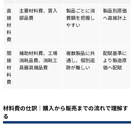
直
主要材料費、買入
製品ごとに消
製品別原価
接
部品費
費額を把握し
へ直接計上
材
やすい
料
費
間
補助材料費、工場
複数製品に共
配賦基準に
接
消耗品費、消耗工
通し、個別追
より製造原
材
具器具備品費
跡が難しい
価へ配賦
料
費
材料費の仕訳｜購入から販売までの流れで理解す
る