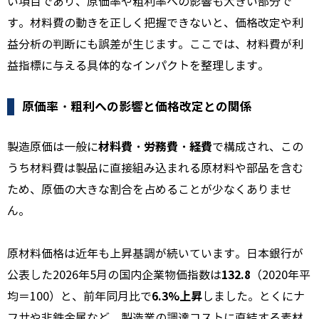
い項目であり、原価率や粗利率への影響も大きい部分で
す。材料費の動きを正しく把握できないと、価格改定や利
益分析の判断にも誤差が生じます。ここでは、材料費が利
益指標に与える具体的なインパクトを整理します。
原価率・粗利への影響と価格改定との関係
材料費・労務費・経費
製造原価は一般に
で構成され、この
うち材料費は製品に直接組み込まれる原材料や部品を含む
ため、原価の大きな割合を占めることが少なくありませ
ん。
原材料価格は近年も上昇基調が続いています。日本銀行が
132.8
公表した2026年5月の国内企業物価指数は
（2020年平
6.3%上昇
均＝100）と、前年同月比で
しました。とくにナ
フサや非鉄金属など、製造業の調達コストに直結する素材