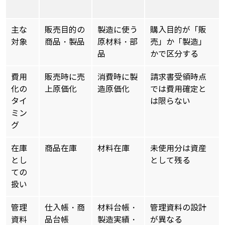
主な
販売目的の
製造に使う
購入目的が「販
対象
商品・製品
原材料・部
売」か「製造」
品
かで区分する
費用
販売時に売
消費時に製
請求書受領時点
化の
上原価化
造原価化
では費用確定と
タイ
は限らない
ミン
グ
在庫
商品在庫
材料在庫
未使用分は資産
とし
として残る
ての
扱い
管理
仕入帳・商
材料台帳・
管理資料の設計
資料
品台帳
製造実績・
が異なる