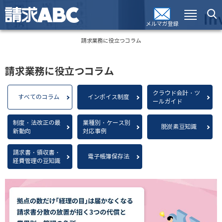
メルマガ登録
請求業務に役立つコラム
請求業務に役立つコラム
クラウド会計・ツ
すべてのコラム
インボイス制度
ールガイド
制度・法改正の最
業種別・ケース別
脱炭素豆知識
新動向
対応事例
請求書・領収書・
電子帳簿保存法
経費管理の豆知識