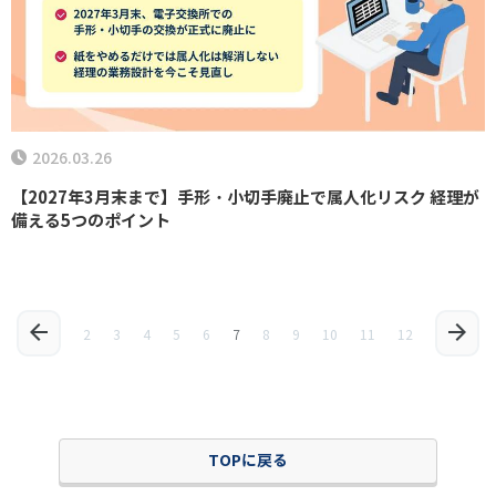
2026.03.26
【2027年3月末まで】手形・小切手廃止で属人化リスク 経理が
備える5つのポイント
2
3
4
5
6
7
8
9
10
11
12
TOPに戻る