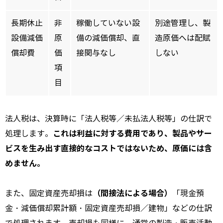
長期休止
非
稼働していない設
別途管理し、製
設備減価
原
備の減価償却、直
造原価へは配賦
償却費
価
接関与なし
しない
項
目
法人税は、決算時に「法人税等／未払法人税等」の仕訳で
これは利益に対する費用であり、製品やサー
処理します。
ビスを生み出す直接的なコストではないため、原価には含
めません。
（間接法による場合）
また、固定資産売却損は
「現金預
金・減価償却累計額・固定資産売却損／建物」などの仕訳