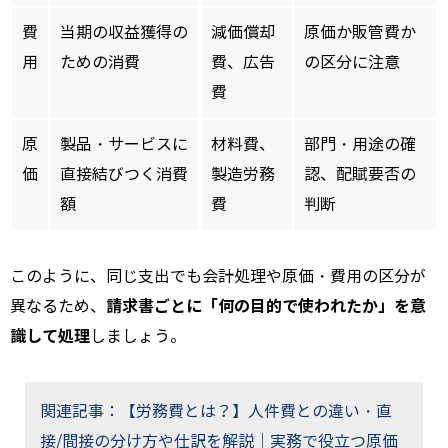
費
当期の収益獲得の
減価償却
原価か販管費か
用
ための消費
費、広告
の区分に注意
費
原
製品・サービスに
材料費、
部門・用途の確
価
直接結びつく消費
製造労務
認、配賦要否の
額
費
判断
このように、同じ支出でも会計処理や原価・費用の区分が
請求書ごとに「何の目的で使われたか」を意
異なるため、
識して処理
しましょう。
関連記事：【労務費とは？】人件費との違い・直
接/間接の分け方や仕訳を解説｜実務で役立つ原価