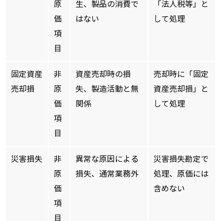
原
生、製品の消費で
「法人税等」と
価
はない
して処理
項
目
固定資産
非
資産売却時の損
売却時に「固定
売却損
原
失、製造活動と無
資産売却損」と
価
関係
して処理
項
目
災害損失
非
異常な原因による
災害損失勘定で
原
損失、通常業務外
処理、原価には
価
含めない
項
目