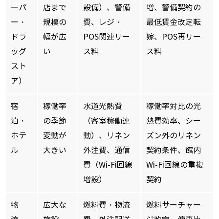
ーパ
店まで
設備）、警備
増、警備契約の
ー・
規模の
費、レジ・
最低賃金改定転
ドラ
幅が広
POS関連リー
嫁、POS再リー
ッグ
い
ス料
ス料
スト
ア）
宿
稼働率
水道光熱費
稼働率対比の光
泊・
の季節
（客室稼働連
熱費効率、シー
ホテ
変動が
動）、リネン
ズン外のリネン
ル
大きい
外注費、通信
契約条件、館内
費（Wi-Fi回線
Wi-Fi回線の重複
増設）
契約
物
広大な
燃料費・物流
燃料サーチャー