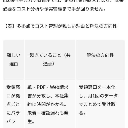
Excelへ手入力する運用では、定型作業が膨大となり、本来
必要なコスト分析や予実管理まで手が回りません。
【表】多拠点でコスト管理が難しい理由と解決の方向性
難しい
起きていること（共
解決の方向性
理由
通点）
受領窓
紙・PDF・Web請求
受領窓口を一本化
口が拠
書が分散し、本社集
し、月1回のデータ
点ごと
約に時間がかかる。
でまとめて受け取
にバラ
未着・確認漏れも発
る。
バラ
生。