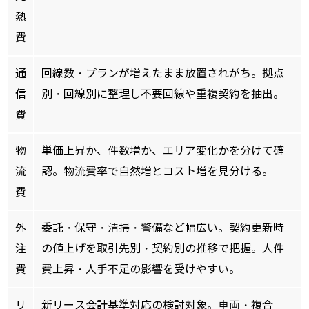
熱
費
通
回線数・プランが増えたまま放置されがち。拠点
信
別・回線別に整理し不要回線や重複契約を抽出。
費
物
単価上昇か、件数増か、エリア変化かを分けて確
流
認。物流費率で自然増とコスト増を見分ける。
費
外
委託・保守・清掃・警備など幅広い。契約更新時
注
の値上げを取引先別・契約別の推移で把握。人件
費
費上昇・人手不足の影響を受けやすい。
リ
新リース会計基準対応の検討対象。車両・複合