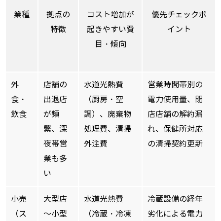
業種
拠点の
コスト増加が
優先チェックポ
特徴
起きやすい費
イント
目・傾向
外
店舗の
水道光熱費
営業時間帯別の
食・
出退店
（厨房・空
電力使用量、閉
飲食
が頻
調）、廃棄物
店店舗の解約漏
繁、深
処理費、清掃
れ、保健所対応
夜帯営
外注費
の清掃契約更新
業も多
い
小売
大型店
水道光熱費
冷蔵設備の経年
（ス
～小型
（冷蔵・冷凍
劣化による電力