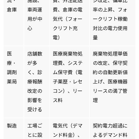
流・
施設、
費、外注配送
ジ改定、傭車比
倉庫
車両運
費、倉庫の電
率の上昇、フォ
用が中
気代（フォー
ークリフト稼働
心
クリフト充
対比の電力使用
電）
量
医
店舗数
医療廃棄物処
廃棄物処理単価
療・
が多
理費、システ
の改定、保守契
調剤
く、診
ム保守費（電
約の自動更新値
薬局
療報酬
子薬歴・レセ
上げ、医療機器
改定の
コン）、リー
リースの満了管
影響を
ス料
理
受ける
製造
工場ご
電気代（デマ
契約電力超過に
とに設
ンド料金）、
よるデマンド料