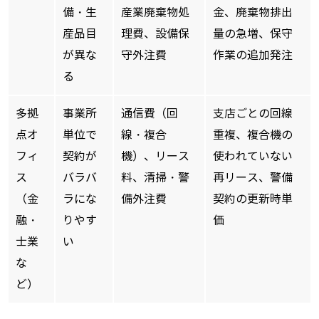
備・生
産業廃棄物処
金、廃棄物排出
産品目
理費、設備保
量の急増、保守
が異な
守外注費
作業の追加発注
る
多拠
事業所
通信費（回
支店ごとの回線
点オ
単位で
線・複合
重複、複合機の
フィ
契約が
機）、リース
使われていない
ス
バラバ
料、清掃・警
再リース、警備
（金
ラにな
備外注費
契約の更新時単
融・
りやす
価
士業
い
な
ど）