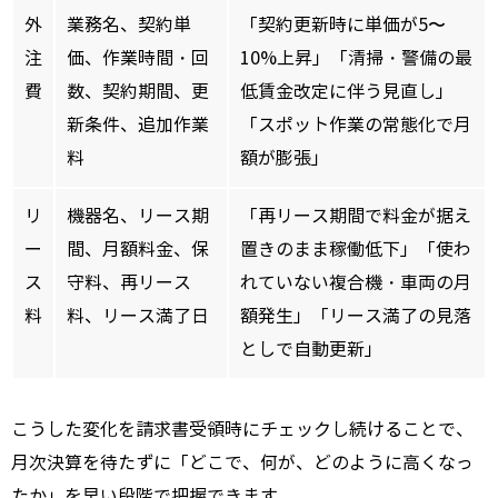
外
業務名、契約単
「契約更新時に単価が5〜
注
価、作業時間・回
10%上昇」「清掃・警備の最
費
数、契約期間、更
低賃金改定に伴う見直し」
新条件、追加作業
「スポット作業の常態化で月
料
額が膨張」
リ
機器名、リース期
「再リース期間で料金が据え
ー
間、月額料金、保
置きのまま稼働低下」「使わ
ス
守料、再リース
れていない複合機・車両の月
料
料、リース満了日
額発生」「リース満了の見落
としで自動更新」
こうした変化を請求書受領時にチェックし続けることで、
月次決算を待たずに「どこで、何が、どのように高くなっ
たか」を早い段階で把握できます。