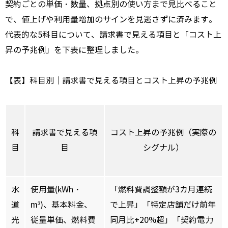
契約ごとの単価・数量、拠点別の使い方まで見比べること
で、値上げや利用量増加のサインを見逃さずに済みます。
代表的な5科目について、請求書で見える項目と「コスト上
昇の予兆例」を下表に整理しました。
【表】科目別｜請求書で見える項目とコスト上昇の予兆例
科
請求書で見える項
コスト上昇の予兆例（実際の
目
目
シグナル）
水
使用量(kWh・
「燃料費調整額が3カ月連続
道
m³)、基本料金、
で上昇」「特定店舗だけ前年
光
従量単価、燃料費
同月比+20%超」「契約電力