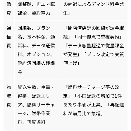
熱
調整額、再エネ賦
の超過によるデマンド料金発
費
課金、契約電力
生」
通
回線数、プラン
「閉店済店舗の回線が課金継
信
名、基本料金、通
続」「同一拠点で重複契約」
費
話料、データ通信
「データ容量超過で従量課金
料、オプション、
が発生」「プラン改定で実質
解約済回線の残課
値上げ」
金
物
配送件数、重量・
「燃料サーチャージ率の改
流
容積、配送エリ
定」「小口配送の増加で1件
費
ア、燃料サーチャ
あたり単価が上昇」「再配達
ージ、附帯作業
料が前月比で急増」
料、再配達料