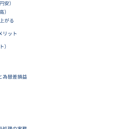
円安）
高）
上がる
メリット
ト）
と為替差損益
当処理の実務