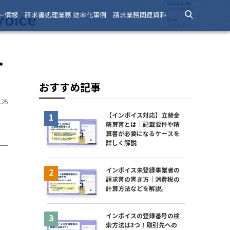
ー情報
請求書処理業務 効率化事例
請求業務関連資料
・
おすすめ記事
25
【インボイス対応】立替金
精算書とは｜記載要件や精
算書が必要になるケースを
詳しく解説
インボイス未登録事業者の
請求書の書き方｜消費税の
計算方法などを解説。
インボイスの登録番号の検
索方法は3つ！取引先への