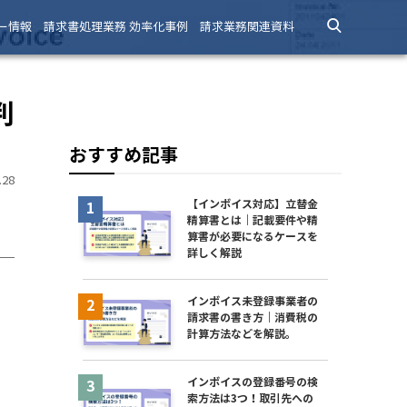
ー情報
請求書処理業務 効率化事例
請求業務関連資料
判
おすすめ記事
28
【インボイス対応】立替金
精算書とは｜記載要件や精
算書が必要になるケースを
詳しく解説
インボイス未登録事業者の
請求書の書き方｜消費税の
計算方法などを解説。
インボイスの登録番号の検
索方法は3つ！取引先への