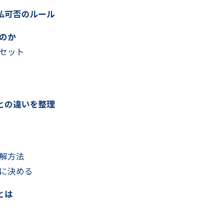
払可否のルール
のか
セット
との違いを整理
解方法
に決める
とは