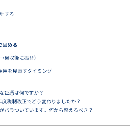
計する
で固める
→検収後に振替）
運用を見直すタイミング
な証憑は何ですか？
年度税制改正でどう変わりましたか？
がバラついています。何から整えるべき？