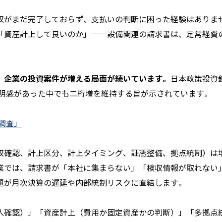
収がまだ完了しておらず、支払いの判断に困った経験はありま
「資産計上して良いのか」──設備関連の請求書は、定常経費
、企業の投資案件が増える局面が続いています。
日本政策投資
透明感があった中でも二桁増を維持する旨が示されています。
調査」
収確認、計上区分、計上タイミング、証憑整備、拠点統制）は
業では、請求書が「本社に集まらない」「検収情報が取れない
題が月次決算の遅延や内部統制リスクに直結します。
入確認）」「資産計上（費用か固定資産かの判断）」「多拠点