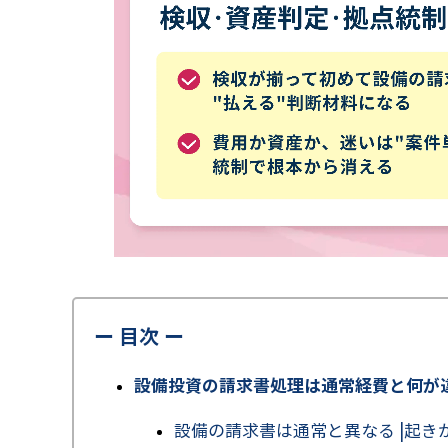
ー 目次 ー
設備投資の請求書処理は通常経費と何が
設備の請求書は通常と異なる |起き