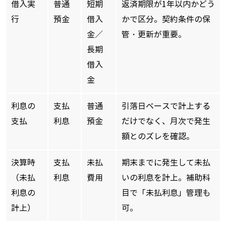
借入実
普通
短期
返済期限が1年以内かどう
行
預金
借入
かで区分。契約条件の保
金／
管・更新が重要。
長期
借入
金
利息の
支払
普通
引落日ベースで計上する
支払
利息
預金
だけでなく、月次で発生
額とのズレを確認。
決算時
支払
未払
期末までに発生して未払
（未払
利息
費用
いの利息を計上。補助科
利息の
目で「未払利息」管理も
計上）
可。