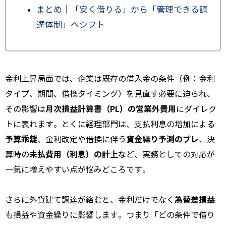
まとめ｜「安く借りる」から「管理できる調
達体制」へシフト
金利上昇局面では、企業は既存の借入金の条件（例：金利
タイプ、期間、借換タイミング）を見直す必要に迫られ、
月次損益計算書（PL）の営業外費用
その影響は
にダイレク
トに表れます。とくに経理部門は、支払利息の増加による
予算乖離
資金繰り予測のブレ
、金利改定や借換に伴う
、決
未払費用（利息）の計上
算時の
など、実務としての対応が
一気に増えやすい点が悩みどころです。
為替差損益
さらに外貨建て調達が絡むと、金利だけでなく
も損益や資金繰りに影響します。つまり「どの条件で借り