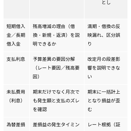
とし
短期借入
残高増減の理由（借
満期・借換の反
金／長期
換・新規・返済）を説
映漏れ、区分誤
借入金
明できるか
り
支払利息
予算差異の要因分解
改定月の段差影
（レート要因／残高要
響を説明できな
因）
い
未払費用
期末だけでなく月次で
期末に一括計上
（利息）
も発生額と支払のズレ
となり損益が歪
を確認
む
為替差損
差損益の発生タイミン
レート根拠（証