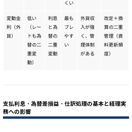
くい
変動金
低い
利息
最も
外貨収
改定＋換
利（外
（レー
と為
ブレ
入が強
算の二重
貨）
トも為
替の
やす
く、管
管理（資
替の二
二重
い
理体制
料更新頻
重変
変動
がある
度）
動）
支払利息・為替差損益・仕訳処理の基本と経理実
務への影響