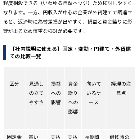
程度相殺できる（いわゆる自然ヘッジ）ため検討しやすく
なります。一方、円収入が中心の企業が外貨建てで調達す
ると、返済時に為替差損が出やすく、損益と資金繰りに影
響が出るため慎重な検討が必要です。
【社内説明に使える】固定・変動・円建て・外貨建
ての比較一覧
区分
見通し
損益
資金
向いて
経理の注
の立て
への
繰り
いるケ
意点
やすさ
影響
への
ース
影響
固定金
高い
支払
支払
長期資
借換時の