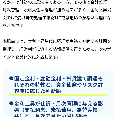
るか」は財務の意思決定である一方、その後の会計処理・
月次管理・説明責任は経理が担う場面が多く、金利上昇局
"受け身で処理するだけ"では追いつかない
面では
状態にな
りがちです。
本記事では、金利上昇時代に経理が実務で直面する課題を
整理し、経営判断に資する情報提供を行うために、次のポ
イントを具体的に解説します。
固定金利・変動金利・外貨建て調達
そ
れぞれの特性と、資金使途やリスク許
容度に応じた判断軸
金利上昇が
仕訳・月次管理に与える影
響
（支払利息、未払費用、為替差損
益）と、月次で見たい管理指標