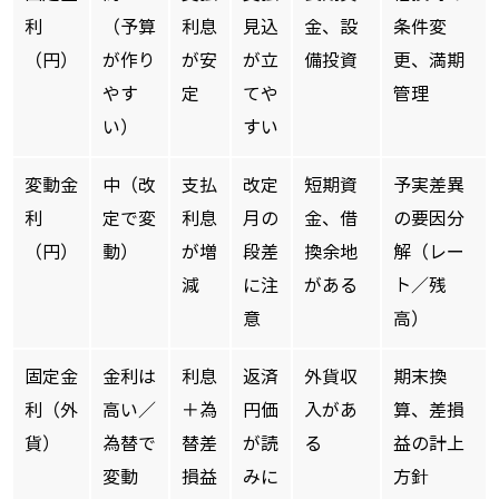
利
（予算
利息
見込
金、設
条件変
（円）
が作り
が安
が立
備投資
更、満期
やす
定
てや
管理
い）
すい
変動金
中（改
支払
改定
短期資
予実差異
利
定で変
利息
月の
金、借
の要因分
（円）
動）
が増
段差
換余地
解（レー
減
に注
がある
ト／残
意
高）
固定金
金利は
利息
返済
外貨収
期末換
利（外
高い／
＋為
円価
入があ
算、差損
貨）
為替で
替差
が読
る
益の計上
変動
損益
みに
方針