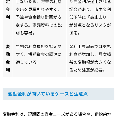
定
しないため、将来の利息
り高金利が適用される
金
支出を見積もりやすく、
場合があり、市中金利
利
予算や資金繰り計画が安
低下時に「高止まり」
定する。稟議資料での説
が論点となるリスクが
明も容易。
ある。
変
当初の利息負担を抑えや
金利上昇局面では支払
動
すく、短期資金の調達に
利息が増加し、月次損
金
適している。
益の変動幅が大きくな
利
るため注意が必要。
変動金利が向いているケースと注意点
変動金利は、短期間の資金ニーズがある場合や、借換余地