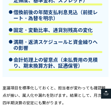
定頻度、基準金利、スプレッド）
借換前後の年間支払利息見込（前提レ
ート・為替を明示）
固定・変動比率、通貨別残高の変化
満期・返済スケジュールと資金繰りへ
の影響
会計処理上の留意点（未払費用の見積
り、期末換算方針、証憑保管）
稟議項目を標準化しておくと、担当者が変わっても確認観
TOP
点が揃い、属人化や漏れを防げます。結果として、月次・
四半期決算の安定にも繋がります。