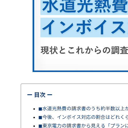
ー 目次 ー
◼︎水道光熱費の請求書のうち約半数以上
◼︎今後、インボイス対応の割合はどれく
◼︎東京電力の請求書から見える「プラン