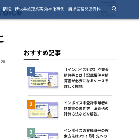
ー情報
請求書処理業務 効率化事例
請求業務関連資料
こ
おすすめ記事
26
【インボイス対応】立替金
精算書とは｜記載要件や精
算書が必要になるケースを
詳しく解説
インボイス未登録事業者の
請求書の書き方｜消費税の
計算方法などを解説。
インボイスの登録番号の検
索方法は3つ！取引先への