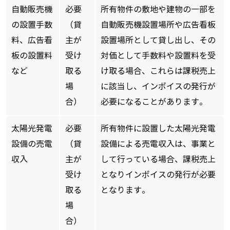
自動販売機
必要
所有物件の敷地や建物の一部を
の設置手数
（貸
自動販売機設置場所や広告看板
料、広告看
主が
設置場所として貸し出し、その
板の設置料
受け
対価として手数料や設置料を受
など
取る
け取る場合、これらは課税売上
場
に該当し、インボイスの発行が
合）
必要になることがあります。
太陽光発電
必要
所有物件に設置した太陽光発電
設備の売電
（貸
設備による売電収入は、事業と
収入
主が
して行っている場合、課税売上
受け
となりインボイスの発行が必要
取る
となります。
場
合）