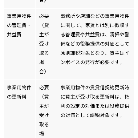
合）
事業用物件
必要
事務所や店舗などの事業用物件
の管理費・
（貸
に関して、家賃とは別に徴収す
共益費
主が
る管理費や共益費は、清掃や警
受け
備などの役務提供の対価として
取る
原則課税対象となり、貸主はイ
場
ンボイスの発行が必要です。
合）
事業用物件
必要
事業用物件の賃貸借契約更新時
の更新料
（貸
に貸主が受け取る更新料は、権
主が
利の設定の対価または役務提供
受け
の対価として課税対象です。
取る
場