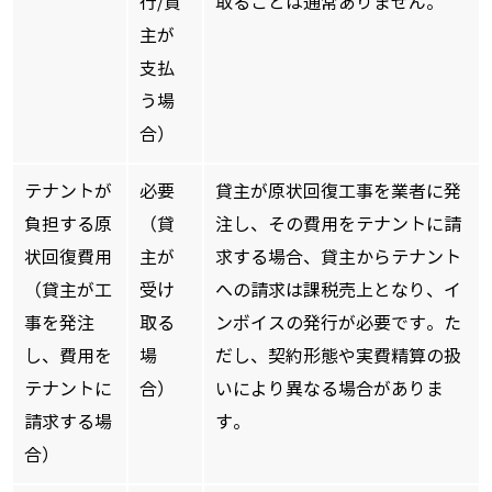
行/貸
取ることは通常ありません。
主が
支払
う場
合）
テナントが
必要
貸主が原状回復工事を業者に発
負担する原
（貸
注し、その費用をテナントに請
状回復費用
主が
求する場合、貸主からテナント
（貸主が工
受け
への請求は課税売上となり、イ
事を発注
取る
ンボイスの発行が必要です。た
し、費用を
場
だし、契約形態や実費精算の扱
テナントに
合）
いにより異なる場合がありま
請求する場
す。
合）