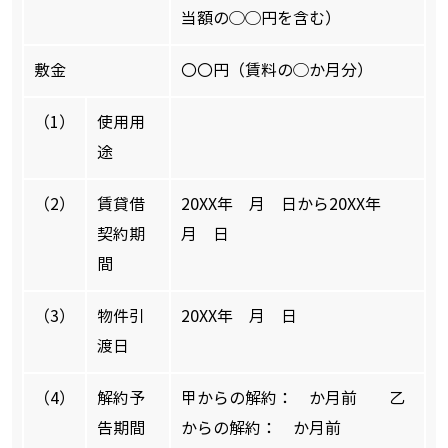
当額の◯◯円を含む）
敷金
〇〇円（賃料の◯か月分）
（1）
使用用
途
（2）
賃貸借
20XX年 月 日から20XX年
契約期
月 日
間
（3）
物件引
20XX年 月 日
渡日
（4）
解約予
甲からの解約： か月前 乙
告期間
からの解約： か月前