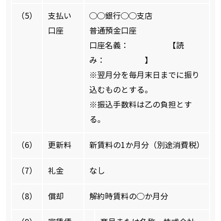
（5）
支払い
◯◯銀行◯◯支店
口座
普通預金口座
口座名義： 【読
み： 】
※翌月分を毎月末日までに振り
込むものとする。
※振込手数料は乙の負担とす
る。
（6）
更新料
新賃料の1か月分（別途消費税）
（7）
礼金
なし
（8）
償却
解約時賃料の◯か月分