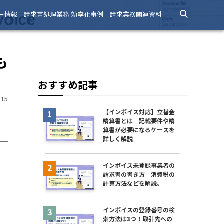
ー情報
請求書処理業務 効率化事例
請求業務関連資料
も
おすすめ記事
15
【インボイス対応】立替金
精算書とは｜記載要件や精
算書が必要になるケースを
詳しく解説
インボイス未登録事業者の
請求書の書き方｜消費税の
計算方法などを解説。
インボイスの登録番号の検
索方法は3つ！取引先への