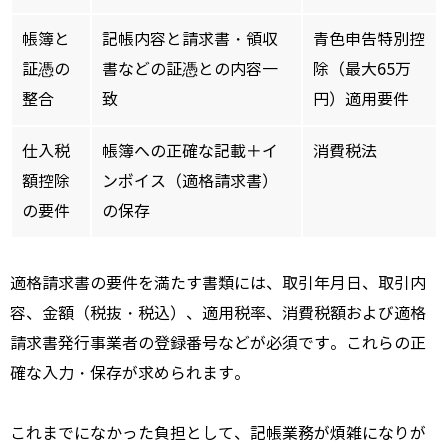
帳簿と
記帳内容と請求書・領収
青色申告特別控
証憑の
書などの証憑との内容一
除（最大65万
整合
致
円）適用要件
仕入税
帳簿への正確な記載＋イ
消費税法
額控除
ンボイス（適格請求書）
の要件
の保存
適格請求書の要件を満たす書類には、取引年月日、取引内
容、金額（税抜・税込）、適用税率、消費税額および適格
請求書発行事業者の登録番号などが必須です。これらの正
確な入力・保存が求められます。
これまでになかった負担として、記帳業務が煩雑になりが