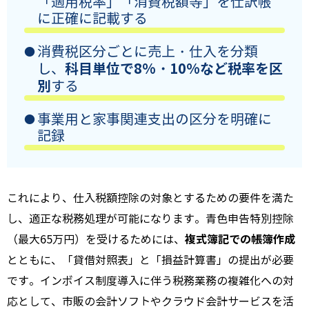
「適用税率」「消費税額等」を仕訳帳
に正確に記載する
消費税区分ごとに売上・仕入を分類
科目単位で8%・10%など税率を区
し、
別
する
事業用と家事関連支出の区分を明確に
記録
これにより、仕入税額控除の対象とするための要件を満た
し、適正な税務処理が可能になります。青色申告特別控除
複式簿記での帳簿作成
（最大65万円）を受けるためには、
とともに、「貸借対照表」と「損益計算書」の提出が必要
です。インボイス制度導入に伴う税務業務の複雑化への対
応として、市販の会計ソフトやクラウド会計サービスを活