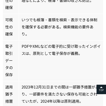
性の
理などにより、帳簿・書類の改ざん防止。
確保
可視
いつでも帳簿・書類を検索・表示できる体制
性の
を確保する必要がある。検索機能の要件あ
確保
り。
電子
PDFやXMLなどの電子的に受け取ったインボイ
取引
スは、原則として電子保存が義務。
デー
タの
保存
適用
2023年12月31日までの間は一部猶予措置があ
TOP
猶予
り、一部要件を満たさない保存も可能とされ
措置
ていたが、2024年以降は原則適用。