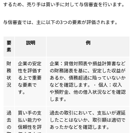
するため、
売り手は買い手に対して与信審査を行います。
与信審査では、
主に以下の3つの要素が評価されます。
要
説明
例
素
財
企業の安定
企業：貸借対照表や損益計算書など
務
性を評価す
の財務諸表を基に、安定した収益が
状
る上で重要
あるか、債務超過に陥っていないか
況
な要素で
などを確認します。・ 個人：収入
す。
や預貯金、他の借入状況などを確認
します。
過
買い手の支
過去の取引において、支払いが遅延
去
払い能力や
したことはないか、取引額は適切で
の
信頼性を評
あったかなどを確認します。