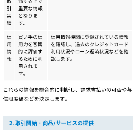
取
価する上で
引
重要な情報
実
となりま
績
す。
信
買い手の信
信用情報機関に登録されている情報
用
用力を客観
を確認し、過去のクレジットカード
情
的に評価す
利用状況やローン返済状況などを確
報
るために利
認します。
用されま
す。
これらの情報を総合的に判断し、請求書払いの可否や与
信限度額などを決定します。
2. 取引開始・商品/サービスの提供