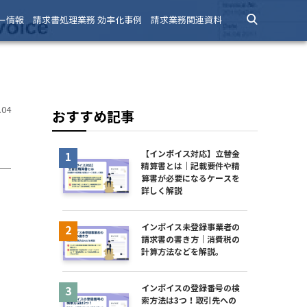
ー情報
請求書処理業務 効率化事例
請求業務関連資料
。
04
おすすめ記事
【インボイス対応】立替金
精算書とは｜記載要件や精
算書が必要になるケースを
詳しく解説
インボイス未登録事業者の
請求書の書き方｜消費税の
計算方法などを解説。
インボイスの登録番号の検
索方法は3つ！取引先への