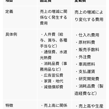
項目
固定費
変動費
定義
売上の増減に関
売上の増減によ
係なく発生する
り変化する費用
費用
具体例
・人件費（給
・仕入れ費用
与、賞与、各種
・原材料費
手当など）
・販売手数料
・通信費、水道
・外注費
光熱費
・消耗品費（事
・車両燃料
務用品など）
・支払運賃
・広告宣伝費
・研究開発費
・家賃・地代
・消耗品費（製
・減価償却費
造経費など）
特徴
・売上高に関係
・売上高や生産