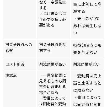
なく一定額発生
量に比例して増
する
減する
・毎月または毎
・売上高が0で
年必ず支払う必
要がある
あれば発生しな
い
損益分岐点への
損益分岐点を左
損益分岐点に影
影響
右する
響を与えない
コスト削減
削減効果が高い
削減効果が低い
注意点
・一見変動費に
・変動費は売上
見えるものも固
高と比例すると
定費に含まれる
は限らない
場合がある
・費目によって
・費目によって
は固定費と変動
は固定費と変動