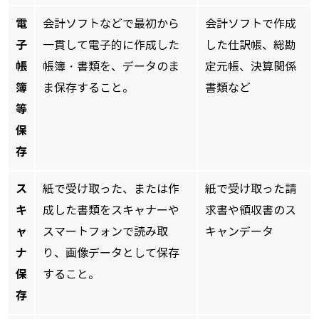
電
会計ソフトなどで最初から
会計ソフトで作成
子
一貫して電子的に作成した
した仕訳帳、総勘
帳
帳簿・書類を、データのま
定元帳、決算関係
簿
ま保存すること。
書類など
等
保
存
ス
紙で受け取った、または作
紙で受け取った請
キ
成した書類をスキャナーや
求書や領収書のス
ャ
スマートフォンで読み取
キャンデータ
ナ
り、画像データとして保存
保
すること。
存