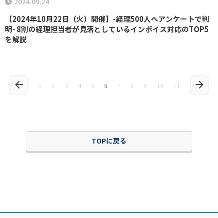
2024.09.24
【2024年10月22日（火）開催】-経理500人へアンケートで判
明- 8割の経理担当者が見落としているインボイス対応のTOP5
を解説
1
2
3
4
5
6
7
8
9
10
11
TOPに戻る