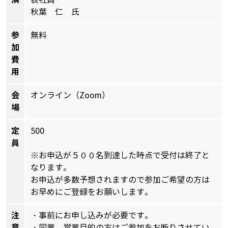
秋葉 仁 氏
参
無料
加
費
用
会
オンライン（Zoom）
場
定
500
員
※お申込が５００名到達した時点で受付は終了と
なります。
お申込が多数予想されますので参加ご希望の方は
お早めにご登録をお願いします。
注
・事前にお申し込みが必要です。
意
・同業、営業目的の方はご参加をお断りさせてい