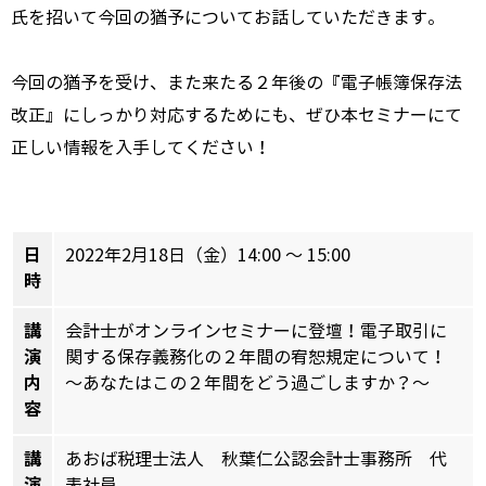
氏を招いて今回の猶予についてお話していただきます。
今回の猶予を受け、また来たる２年後の『電子帳簿保存法
改正』にしっかり対応するためにも、ぜひ本セミナーにて
正しい情報を入手してください！
日
2022年2月18日（金）14:00 ～ 15:00
時
講
会計士がオンラインセミナーに登壇！電子取引に
演
関する保存義務化の２年間の宥恕規定について！
内
～あなたはこの２年間をどう過ごしますか？～
容
講
あおば税理士法人 秋葉仁公認会計士事務所 代
演
表社員