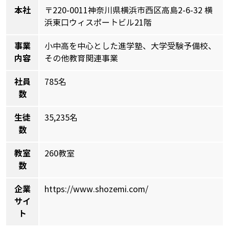
本社
〒220-0011神奈川県横浜市西区高島2-6-32 横
浜東口ウィスポートビル21階
事業
小中高を中心とした進学塾、大学受験予備校、
内容
その他教育関連事業
社員
785名
数
生徒
35,235名
数
教室
260教室
数
企業
https://www.shozemi.com/
サイ
ト