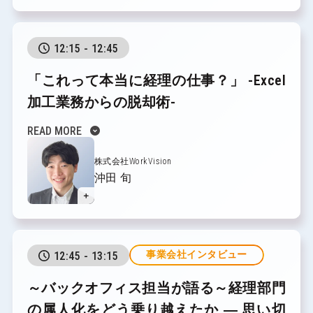
12:15 - 12:45
「これって本当に経理の仕事？」
-Excel
加工業務からの脱却術-
expand_circle_down
READ MORE
株式会社WorkVision
沖田 旬
＋
事業会社インタビュー
12:45 - 13:15
～バックオフィス担当が語る～経理部門
の属人化をどう乗り越えたか ―
思い切