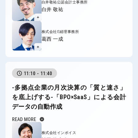
白井敬祐公認会計士事務所
白井 敬祐
＋
株式会社IS経理事務所
葛西 一成
＋
11:10 - 11:40
-多拠点企業の月次決算の「質と速さ」
を底上げする-
「BPO×SaaS」による会計
データの自動作成
expand_circle_down
READ MORE
株式会社インボイス