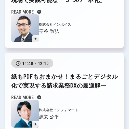
expand_circle_down
READ MORE
株式会社インボイス
笹谷 尚弘
＋
11:40 - 12:10
紙もPDFもおまかせ！まるごとデジタル
化で実現する請求業務DXの最適解ー
expand_circle_down
READ MORE
株式会社インフォマート
源栄 公平
＋