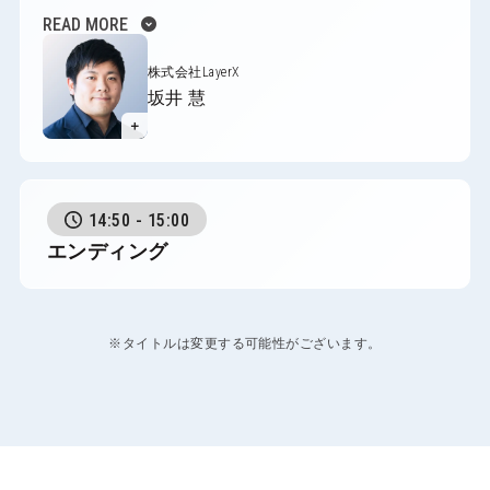
expand_circle_down
READ MORE
株式会社LayerX
坂井 慧
＋
14:50 - 15:00
エンディング
※タイトルは変更する可能性がございます。