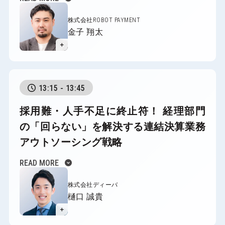
株式会社ROBOT PAYMENT
金子 翔太
＋
13:15 - 13:45
採用難・人手不足に終止符！
経理部門
の「回らない」を解決する連結決算業務
アウトソーシング戦略
expand_circle_down
READ MORE
株式会社ディーバ
樋口 誠貴
＋