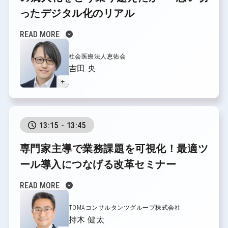
ったデジタル化のリアル
expand_circle_down
READ MORE
社会医療法人恵佑会
吉田 央
＋
13:15 - 13:45
専門家主導で業務課題を可視化！
最適ツ
ール導入につなげる改革セミナー
expand_circle_down
READ MORE
TOMAコンサルタンツグループ株式会社
持木 健太