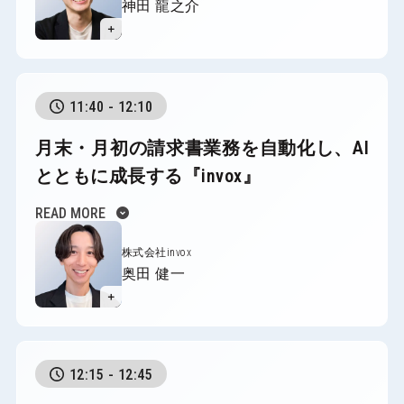
神田 龍之介
＋
11:40 - 12:10
月末・月初の請求書業務を自動化し、
AI
とともに成長する『invox』
expand_circle_down
READ MORE
株式会社invox
奥田 健一
＋
12:15 - 12:45