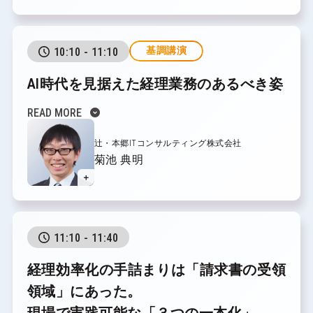
基調講演
10:10 - 11:10
AI時代を見据えた経理業務のあるべき姿
expand_circle_down
READ MORE
辻・本郷ITコンサルティング株式会社
菊池 典明
＋
11:10 - 11:40
経理効率化の手詰まりは「請求書の受領
領域」にあった。
現場で実践可能な「３つの一本化」