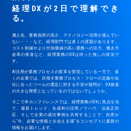
経理DXが2日で理解でき
る。
属人化、業務負荷の高さ、テクノロジー活用が進んでい
ない・・・など、経理部門では多くの課題があります。
コスト削減やより付加価値の高い業務への注力、働き方
改革の推進など、経理業務のDXは待った無しの状況で
す。
AI活用が業務プロセスの変革を実現している一方で、多
くの企業では、目指す業務プロセス・フローの定義や自
社に合ったツールの選定に対する不安や疑問が、DX推進
の大きな障壁となっているのではないでしょうか。
そこで本カンファレンスでは、経理業務のDXに焦点を当
て、最新トレンド、生成AIの活用ノウハウ、法改正対
応、そして企業の成功事例を共有することで、自席か
ら"今、必要な情報と出会える場"をコンセプトに最新の
情報をお届けします。