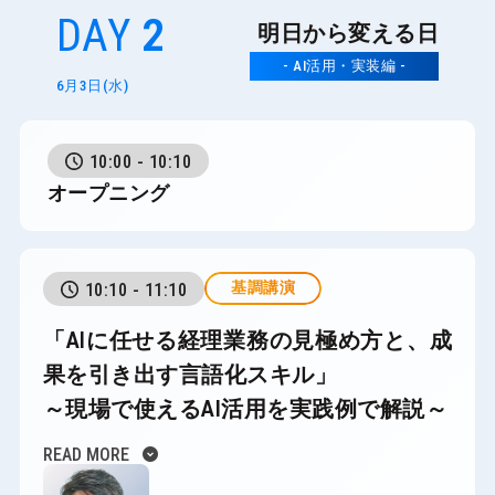
DAY
2
明日から変える日
- AI活用・実装編 -
6月3日(水)
10:00 - 10:10
オープニング
基調講演
10:10 - 11:10
「AIに任せる経理業務の見極め方と、成
果を引き出す言語化スキル」
～現場で使えるAI活用を実践例で解説～
expand_circle_down
READ MORE