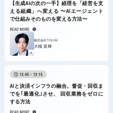
【生成AIの次の一手】経理を「経営を支
える組織」へ変える
〜AIエージェント
で仕組みそのものを変える方法〜
expand_circle_down
READ MORE
株式会社TOKIUM
大槻 直輝
＋
12:45 - 13:15
AIと決済インフラの融合。督促・回収ま
でを｢最適化｣させ、
回収業務をゼロに
する方法
expand_circle_down
READ MORE