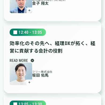
株式会社ROBOT PAYMENT
金子 翔太
＋
12:40 - 13:05
効率化のその先へ、
経理DXが拓く、経
営に貢献する会計の役割
expand_circle_down
READ MORE
フリー株式会社
坂田 佑馬
＋
13:05 - 13:30