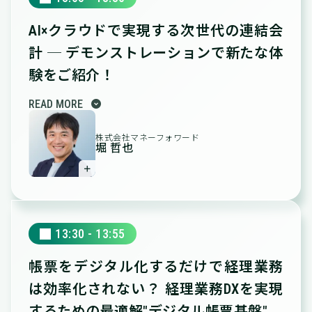
AI×クラウドで実現する次世代の連結会
計
─ デモンストレーションで新たな体
験をご紹介！
expand_circle_down
READ MORE
株式会社マネーフォワード
堀 哲也
＋
13:30 - 13:55
帳票をデジタル化するだけで経理業務
は効率化されない？
経理業務DXを実現
するための最適解"デジタル帳票基盤"