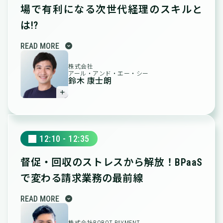
場で有利になる次世代経理のスキルと
は!?
expand_circle_down
READ MORE
株式会社
アール・アンド・エー・シー
鈴木 康士朗
＋
12:10 - 12:35
督促・回収のストレスから解放！
BPaaS
で変わる請求業務の最前線
expand_circle_down
READ MORE