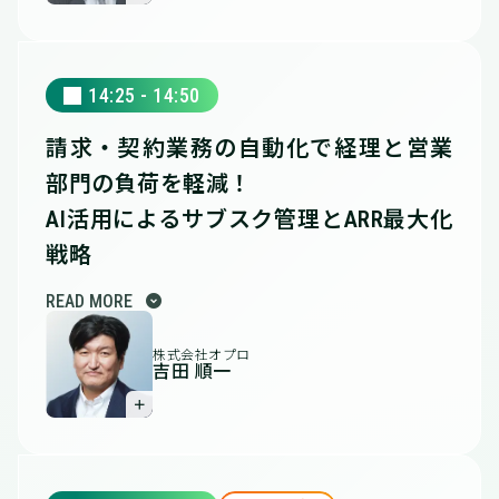
14:25 - 14:50
請求・契約業務の自動化で経理と営業
部門の負荷を軽減！
AI活用によるサブスク管理とARR最大化
戦略
expand_circle_down
READ MORE
株式会社オプロ
吉田 順一
＋