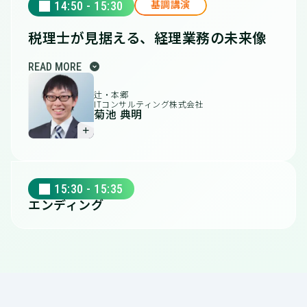
14:50 - 15:30
基調講演
税理士が見据える、経理業務の未来像
expand_circle_down
READ MORE
辻・本郷
ITコンサルティング株式会社
菊池 典明
＋
15:30 - 15:35
エンディング