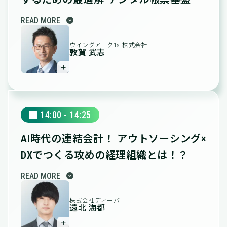
expand_circle_down
READ MORE
ウイングアーク1st株式会社
敦賀 武志
＋
14:00 - 14:25
AI時代の連結会計！
アウトソーシング×
DXでつくる攻めの経理組織とは！？
expand_circle_down
READ MORE
株式会社ディーバ
遠北 海都
＋