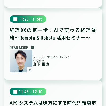
11:20 - 11:45
経理DXの第一歩：AIで変わる経理業
務
〜Remota & Robota 活用セミナー〜
expand_circle_down
READ MORE
ファーストアカウンティング
株式会社
山下 巨也
＋
11:45 - 12:10
AIやシステムは味方にする時代!?
転職市