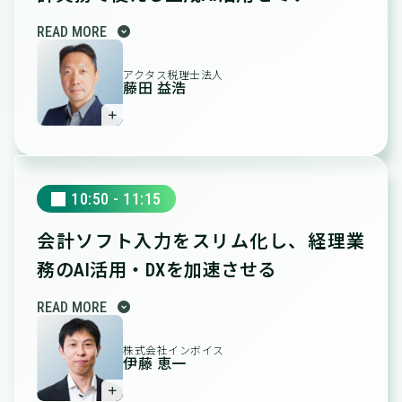
expand_circle_down
READ MORE
アクタス税理士法人
藤田 益浩
＋
10:50 - 11:15
会計ソフト入力をスリム化し、
経理業
務のAI活用・DXを加速させる
expand_circle_down
READ MORE
株式会社インボイス
伊藤 恵一
＋